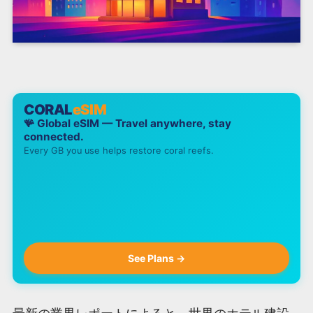
CORAL
eSIM
🪸 Global eSIM — Travel anywhere, stay
connected.
Every GB you use helps restore coral reefs.
See Plans →