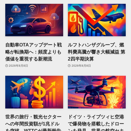
自動車OTAアップデート戦
ルフトハンザグループ、燃
略が転換期へ：頻度よりも
料費高騰が響き大幅減益 第
価値を重視する新潮流
2四半期決算
2026年8月8日
2026年8月8日
世界の旅行・観光セクター
ドイツ・ライプツィヒ空港
への年間投資額が1兆ドル
で爆発物を搭載したドロー
を突破、WTTCが最新報告
ンを発見、世界の航空セキ