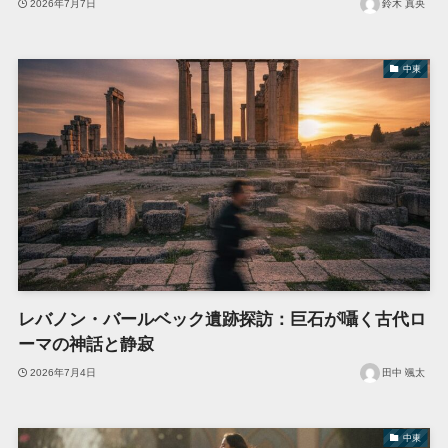
2026年7月7日
鈴木 真央
中東
レバノン・バールベック遺跡探訪：巨石が囁く古代ロ
ーマの神話と静寂
2026年7月4日
田中 颯太
中東