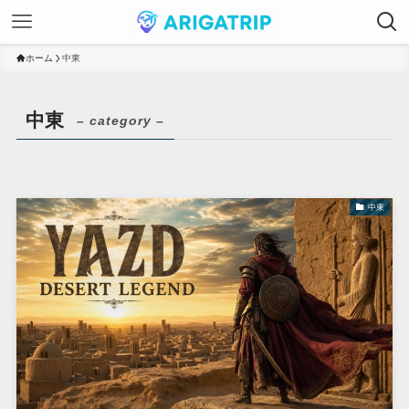
ホーム
中東
中東
– category –
中東