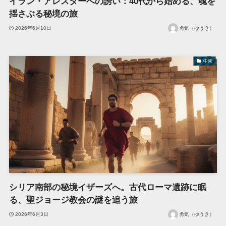
イラン・アレスターへの誘い：40代から始める、魂を
揺さぶる秘境の旅
2026年6月10日
勇気（ゆうき）
中東
シリア南部の秘境イザーズへ。古代ローマ遺跡に眠
る、聖ジョージ教会の謎を追う旅
2026年6月3日
勇気（ゆうき）