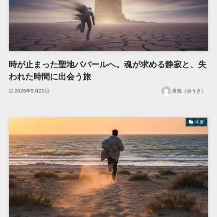
時が止まった聖地ババールへ。魂が求める静寂と、失
われた時間に出会う旅
2026年5月20日
勇気（ゆうき）
中東