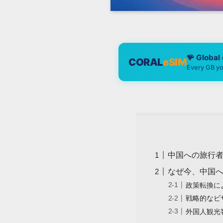
🪸 Global
CORAL
eSIM
Every GB yo
中国への旅行者
なぜ今、中国
政策転換に
戦略的なビ
外国人観光