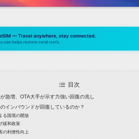
 eSIM — Travel anywhere, stay connected.
u use helps restore coral reefs.
目次
が急増、OTA大手が示す力強い回復の兆し
へのインバウンドが回復しているのか？
よる国境の開放
ザ緩和政策
客の利便性向上