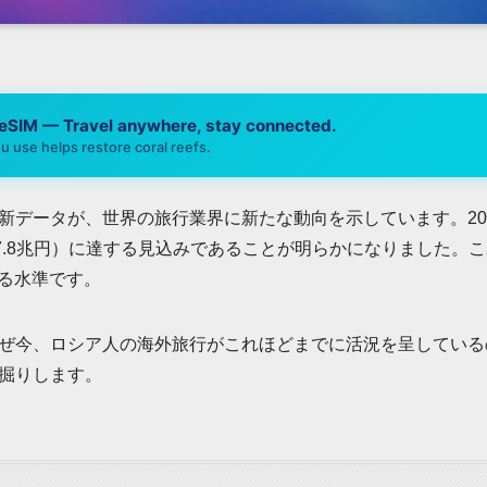
 eSIM — Travel anywhere, stay connected.
u use helps restore coral reefs.
新データが、世界の旅行業界に新たな動向を示しています。20
約7.8兆円）に達する見込みであることが明らかになりました。
する水準です。
ぜ今、ロシア人の海外旅行がこれほどまでに活況を呈している
掘りします。