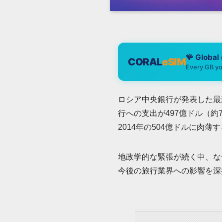
🪸 Global
CORAL
eSIM
Every GB yo
ロシア中央銀行が発表した最
行への支出が497億ドル（
2014年の504億ドルに肉薄
地政学的な緊張が続く中、な
今後の旅行業界への影響を深