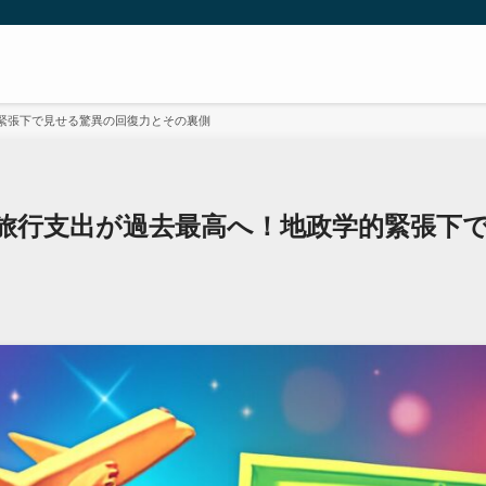
緊張下で見せる驚異の回復力とその裏側
旅行支出が過去最高へ！地政学的緊張下