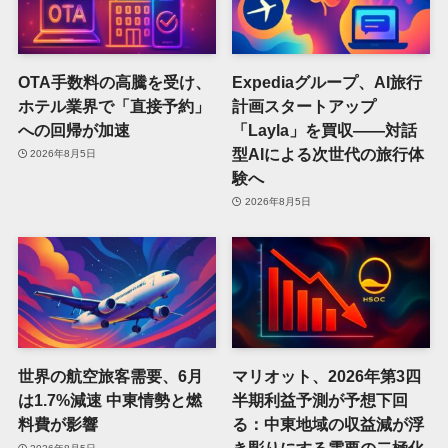
OTA手数料の高騰を受け、
Expediaグループ、AI旅行
ホテル業界で「直接予約」
計画スタートアップ
への回帰が加速
「Layla」を買収——対話
型AIによる次世代の旅行体
2026年8月5日
験へ
2026年8月5日
世界の航空旅客需要、6月
マリオット、2026年第3四
は1.7%減速 中東情勢と燃
半期利益予測が予想下回
料費が影響
る：中東地域の収益減が浮