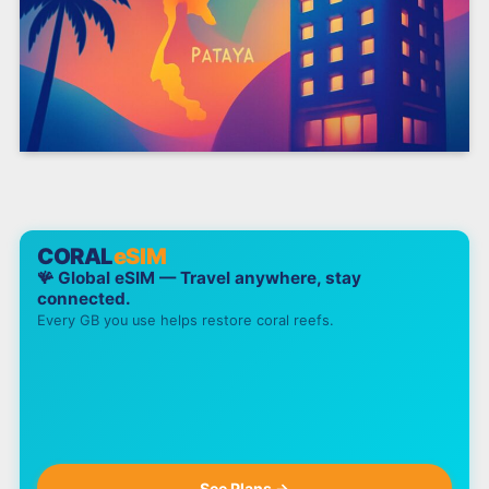
CORAL
eSIM
🪸 Global eSIM — Travel anywhere, stay
connected.
Every GB you use helps restore coral reefs.
See Plans →