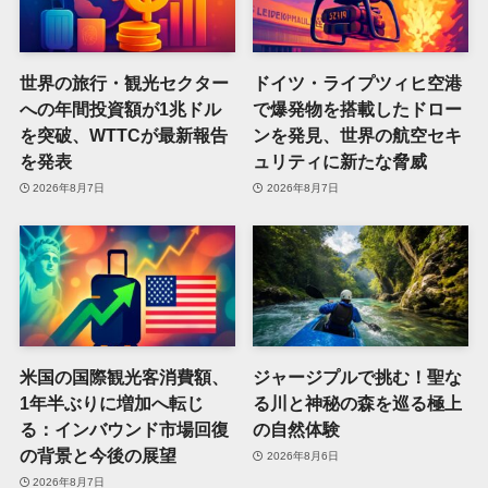
世界の旅行・観光セクター
ドイツ・ライプツィヒ空港
への年間投資額が1兆ドル
で爆発物を搭載したドロー
を突破、WTTCが最新報告
ンを発見、世界の航空セキ
を発表
ュリティに新たな脅威
2026年8月7日
2026年8月7日
米国の国際観光客消費額、
ジャージプルで挑む！聖な
1年半ぶりに増加へ転じ
る川と神秘の森を巡る極上
る：インバウンド市場回復
の自然体験
の背景と今後の展望
2026年8月6日
2026年8月7日