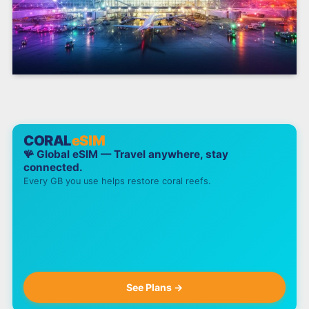
CORAL
eSIM
🪸 Global eSIM — Travel anywhere, stay
connected.
Every GB you use helps restore coral reefs.
See Plans →