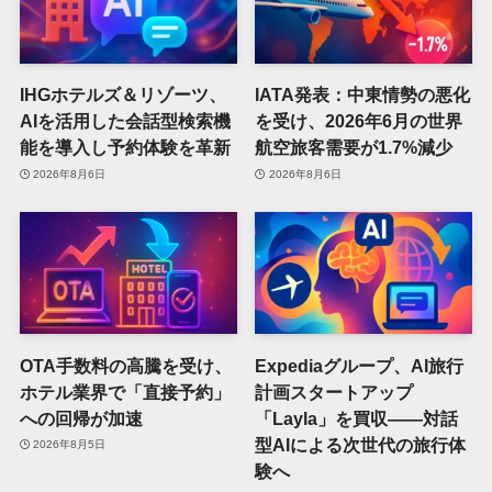
IHGホテルズ＆リゾーツ、
IATA発表：中東情勢の悪化
AIを活用した会話型検索機
を受け、2026年6月の世界
能を導入し予約体験を革新
航空旅客需要が1.7%減少
2026年8月6日
2026年8月6日
OTA手数料の高騰を受け、
Expediaグループ、AI旅行
ホテル業界で「直接予約」
計画スタートアップ
への回帰が加速
「Layla」を買収——対話
型AIによる次世代の旅行体
2026年8月5日
験へ