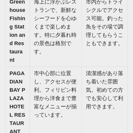
Green
海上に浮かぶレス
市内からトライ
house
トランで、新鮮な
シクルでアクセ
Fishin
シーフードを心ゆ
ス可能。釣った
g Stat
くまで楽しめま
魚をその場で調
ion an
す。特に夕暮れ時
理してもらうこ
d Res
の景色は格別で
ともできます。
taura
す。
nt
PAGA
市中心部に位置
清潔感があり落
DIAN
し、アクセスが便
ち着いた雰囲
BAY P
利。フィリピン料
気。初めての方
LAZA
理から洋食まで豊
でも安心して利
HOTE
富なメニューが揃
用できます。
L RES
っています。
TAUR
ANT