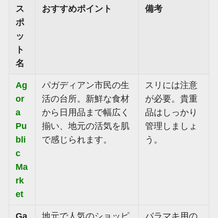
ス
おすすめポイント
備考
ポ
ッ
ト
名
Ag
パガディアン市民の生
スリには注意
or
活の台所。新鮮な食材
が必要。貴重
a
から日用品まで幅広く
品はしっかり
Pu
揃い、地元の活気を肌
管理しましょ
bli
で感じられます。
う。
c
Ma
rk
et
Ga
地元で人気のショッピ
バラマキ用の