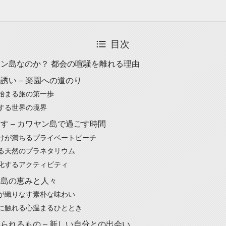
目次
ン島なのか？ 都会の喧騒を離れる理由
誘い – 楽園への道のり
始まる旅の第一歩
する世界の境界
す – カワヤン島で過ごす時間
けが満ちるプライベートビーチ
る天然のプラネタリウム
化するアクティビティ
、島の恵みと人々
が織りなす素朴な味わい
に触れる心温まるひととき
られるもの – 新しい自分との出会い