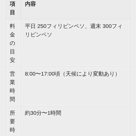
項
内容
目
料
平日 250フィリピンペソ、週末 300フィ
金
リピンペソ
の
目
安
営
8:00〜17:00頃（天候により変動あり）
業
時
間
所
約30分〜1時間
要
時