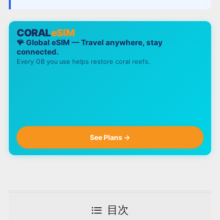
CORAL
eSIM
🪸 Global eSIM — Travel anywhere, stay
connected.
Every GB you use helps restore coral reefs.
See Plans →
目次