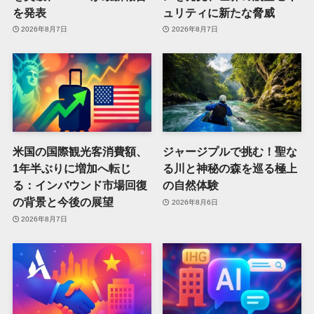
を発表
ュリティに新たな脅威
2026年8月7日
2026年8月7日
米国の国際観光客消費額、
ジャージプルで挑む！聖な
1年半ぶりに増加へ転じ
る川と神秘の森を巡る極上
る：インバウンド市場回復
の自然体験
の背景と今後の展望
2026年8月6日
2026年8月7日