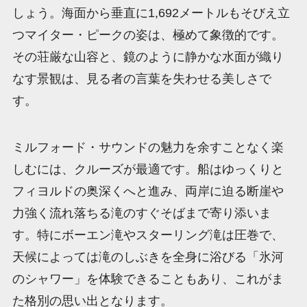
しょう。海面から垂直に1,692メートルもそびえ立
つマイター・ピークの姿は、極めて象徴的です。
その荘厳な山容と、鏡のように静かな水面が織り
なす景観は、見る者の言葉を失わせる美しさで
す。
ミルフォード・サウンドの魅力を余すことなく楽
しむには、クルーズが最適です。船はゆっくりと
フィヨルドの奥深くへと進み、両岸に迫る断崖や
力強く流れ落ちる滝のすぐそばまで寄り添いま
す。特にボーエン滝やスターリング滝は圧巻で、
天候によっては滝のしぶきを全身に浴びる「氷河
のシャワー」を体験できることもあり、これがま
た格別の思い出となります。