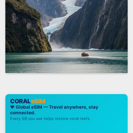
CORAL
eSIM
🪸 Global eSIM — Travel anywhere, stay
connected.
Every GB you use helps restore coral reefs.