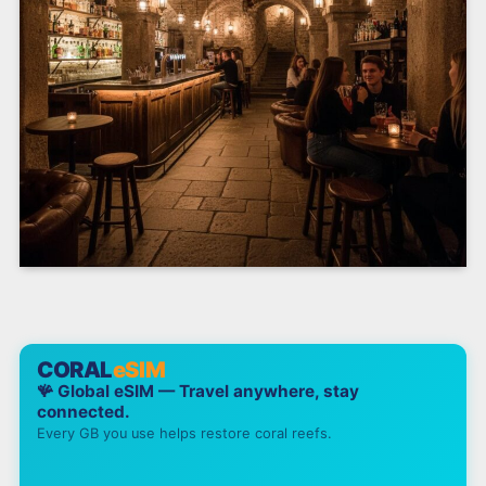
CORAL
eSIM
🪸 Global eSIM — Travel anywhere, stay
connected.
Every GB you use helps restore coral reefs.