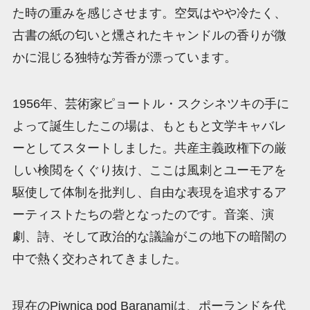
た時の重みを感じさせます。空気はやや冷たく、
古書の紙の匂いと燻されたキャンドルの香りが微
かに混じる独特な芳香が漂っています。
1956年、芸術家ピョートル・スクシネツキの手に
よって誕生したこの場は、もともと文学キャバレ
ーとしてスタートしました。共産主義政権下の厳
しい検閲をくぐり抜け、ここは風刺とユーモアを
駆使して体制を批判し、自由な表現を追求するア
ーティストたちの砦となったのです。音楽、演
劇、詩、そして政治的な議論がこの地下の暗闇の
中で熱く交わされてきました。
現在のPiwnica pod Baranamiは、ポーランドを代