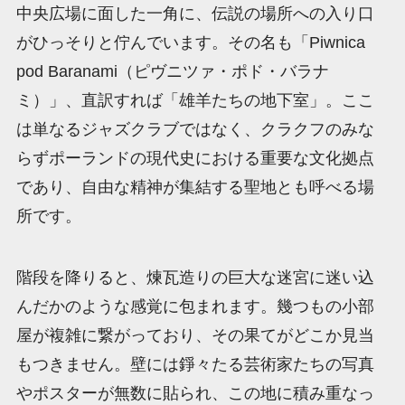
中央広場に面した一角に、伝説の場所への入り口
がひっそりと佇んでいます。その名も「Piwnica
pod Baranami（ピヴニツァ・ポド・バラナ
ミ）」、直訳すれば「雄羊たちの地下室」。ここ
は単なるジャズクラブではなく、クラクフのみな
らずポーランドの現代史における重要な文化拠点
であり、自由な精神が集結する聖地とも呼べる場
所です。
階段を降りると、煉瓦造りの巨大な迷宮に迷い込
んだかのような感覚に包まれます。幾つもの小部
屋が複雑に繋がっており、その果てがどこか見当
もつきません。壁には錚々たる芸術家たちの写真
やポスターが無数に貼られ、この地に積み重なっ