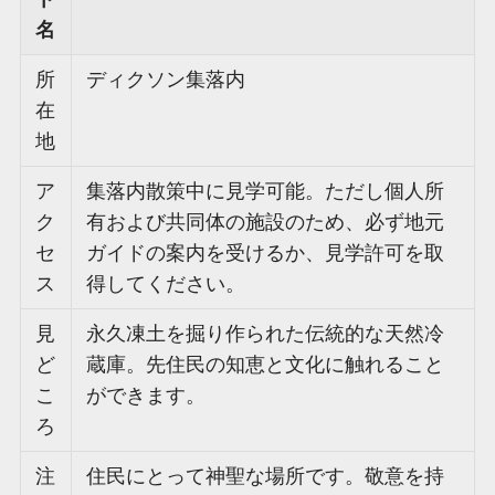
名
所
ディクソン集落内
在
地
ア
集落内散策中に見学可能。ただし個人所
ク
有および共同体の施設のため、必ず地元
セ
ガイドの案内を受けるか、見学許可を取
ス
得してください。
見
永久凍土を掘り作られた伝統的な天然冷
ど
蔵庫。先住民の知恵と文化に触れること
こ
ができます。
ろ
注
住民にとって神聖な場所です。敬意を持