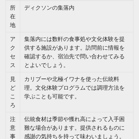
所
ディクソンの集落内
在
地
ア
集落内には数軒の食事処や文化体験を提
ク
供する施設があります。訪問前に情報を
セ
確認するか、宿泊先で問い合わせてみる
ス
とよいでしょう。
見
カリブーや北極イワナを使った伝統料
ど
理。文化体験プログラムでは調理方法を
こ
学ぶことも可能です。
ろ
注
伝統食材は季節や獲れ高によって入手困
意
難な場合があります。提供されるものに
事
感謝の気持ちを持って味わいましょう。