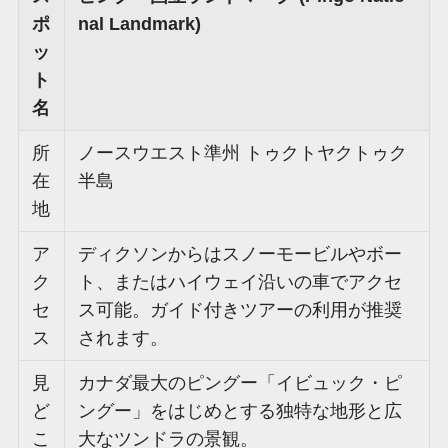
ポ
nal Landmark)
ッ
ト
名
所
ノースウエスト準州 トゥクトヤクトゥク
在
半島
地
ア
ディクソンからはスノーモービルやボー
ク
ト、またはハイウェイ沿いの車でアクセ
セ
ス可能。ガイド付きツアーの利用が推奨
ス
されます。
見
カナダ最大のピングー「イビュック・ピ
ど
ングー」をはじめとする独特な地形と広
こ
大なツンドラの景観。