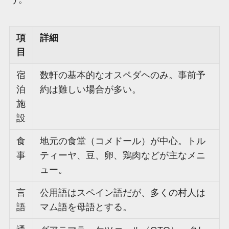
項
詳細
目
宿
数軒の基本的なオスペダヘのみ。事前予
泊
約は難しい場合が多い。
施
設
食
地元の食堂（コメドール）が中心。トル
事
ティーヤ、豆、卵、鶏肉などが主なメニ
ュー。
言
公用語はスペイン語だが、多くの村人は
語
マム語を母語とする。