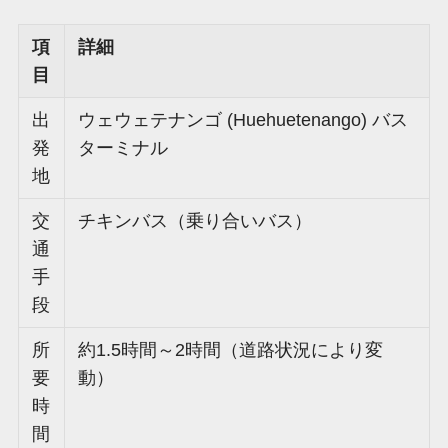
項
詳細
目
出
ウェウェテナンゴ (Huehuetenango) バス
発
ターミナル
地
交
チキンバス（乗り合いバス）
通
手
段
所
約1.5時間～2時間（道路状況により変
要
動）
時
間