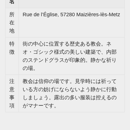
名
所
Rue de l’Église, 57280 Maizières-lès-Metz
在
地
特
街の中心に位置する歴史ある教会。ネ
徴
オ・ゴシック様式の美しい建築で、内部
のステンドグラスが印象的。静かな祈り
の場。
注
教会は信仰の場です。見学時には祈って
意
いる方の妨げにならないよう静かに行動
事
しましょう。露出の多い服装は控えるの
項
がマナーです。