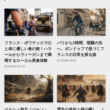
フランス・ポワティエで心
パリから1時間、喧騒の先
と体に優しい食の旅！ハラ
へ。ボンドゥフで息づくフ
ールからヴィーガンまで満
ランスの日常を探る旅
喫するローカル美食体験
2026年7月4日
2026年7月17日
ペルシュ地方ノジャン・
歴史の息吹と緑の癒し。ノ