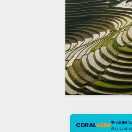
🪸 eSIM f
CORAL
eSIM
Stay connec