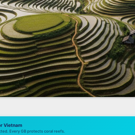
or
Vietnam
ted. Every GB protects coral reefs.