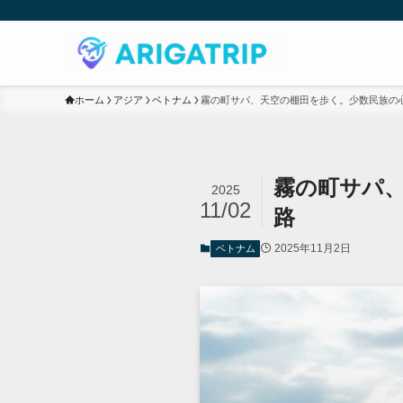
ホーム
アジア
ベトナム
霧の町サパ、天空の棚田を歩く。少数民族の
霧の町サパ
2025
11/02
路
2025年11月2日
ベトナム