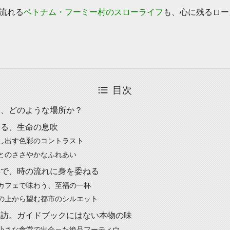
流れる
ベトナム・フーミー村のスローライフ
も、心に残るロー
目次
は、どのような場所か？
じる、生命の息吹
し出す色彩のコントラスト
とのささやかなふれあい
畔で、時の流れに身を委ねる
カフェで味わう、至福の一杯
の上から望む都市のシルエット
探訪。ガイドブックにはない本物の味
小さな食堂で出会った絶品フーティウ