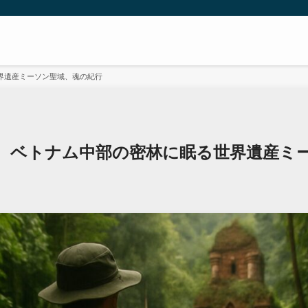
界遺産ミーソン聖域、魂の紀行
。ベトナム中部の密林に眠る世界遺産ミ