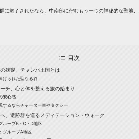
群に魅了されたなら、中南部に佇むもう一つの神秘的な聖地、
目次
りの残響、チャンパ王国とは
捧げられた聖なる谷
ローチ、心と体を整える旅の始まり
の安心感
視するならチャーター車やタクシー
谷へ、遺跡群を巡るメディテーション・ウォーク
グループB・C・D地区
：グループA地区