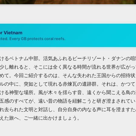
or
Vietnam
ted. Every GB protects coral reefs.
けるベトナム中部。活気あふれるビーチリゾート・ダナンの喧
少し離れると、そこには全く異なる時間が流れる世界が広がっ
めて。今回ご紹介するのは、そんな失われた王国からの招待状
ルの中に、突如として現れる赤煉瓦の遺跡群。それは、かつて
ける神聖な場所。風が木々を揺らす音、遠くから聞こえる鳥の
五感のすべてが、遠い昔の物語を紐解こうと研ぎ澄まされてい
れ去られた文明と対話し、自分自身の内なる声に耳を澄ますた
えた旅へ、ご一緒に出かけましょう。