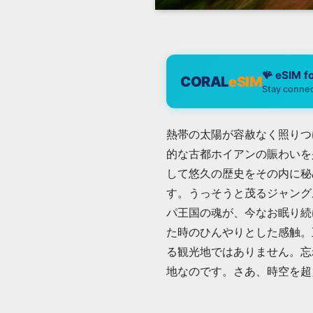
🪸 eSIM f
CORAL
eSIM
Stay connec
熱帯の太陽が容赦なく照りつ
的な古都ホイアンの賑わいを
して悠久の歴史をその内に秘
す。うっそうと茂るジャング
パ王国の魂が、今なお眠り続
た時のひんやりとした感触。
る観光地ではありません。忘
地なのです。さあ、時空を超