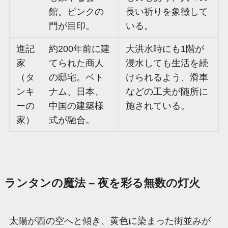
館。ピンクの
長い祈りを象徴して
門が目印。
いる。
進記
約200年前に建
大洪水時にも1階が
家
てられた商人
浸水しても生活を続
（タ
の邸宅。ベト
けられるよう、滑車
ンキ
ナム、日本、
などの工夫が随所に
ーの
中国の建築様
施されている。
家）
式が融合。
ランタンの魔法 – 夜を彩る無数の灯火
太陽が西の空へと傾き、黄色に染まった街並みが