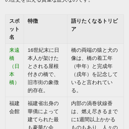
スポ
特徴
語りたくなるトリビ
ット
ア
名
来遠
16世紀末に日
橋の両端の猿と犬の
橋
本人が架けた
像は、橋の着工年
（日
とされる屋根
（申年）と完成年
本
付きの橋で、
（戌年）を記念して
橋）
旧市街の象徴
いると言われてい
的存在。
る。
福建
福建省出身の
内部の渦巻状線香
会館
華僑によって
は、燃え尽きるまで
建てられた最
に1週間以上かかる
も豪華な会
ものもあり、人々の