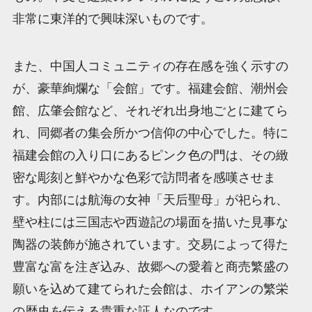
非常に東洋的で興味深いものです。
また、中国人コミュニティの存在感を強く示すの
が、豪華絢爛な「会館」です。福建会館、潮州会
館、広肇会館など、それぞれ出身地ごとに建てら
れ、同郷者の集会所かつ信仰の中心でした。特に
福建会館の入り口にあるピンク色の門は、その緻
密な彫刻と鮮やかな色彩で訪問者を感嘆させま
す。内部には航海の女神「天后聖母」が祀られ、
壁や柱には三国志や西遊記の場面を描いた見事な
陶器の装飾が施されています。交易によって得た
豊富な富を注ぎ込み、故郷への愛着と商売繁盛の
願いを込めて建てられた会館は、ホイアンの繁栄
の歴史を伝える貴重な証人なのです。