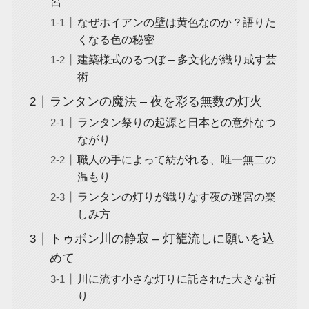
宮
なぜホイアンの壁は黄色なのか？語りた
くなる色の秘密
建築様式のるつぼ – 多文化が織り成す芸
術
ランタンの魔法 – 夜を彩る無数の灯火
ランタン祭りの起源と日本との意外なつ
ながり
職人の手によって紡がれる、唯一無二の
温もり
ランタンの灯りが織りなす夜の迷宮の楽
しみ方
トゥボン川の静寂 – 灯籠流しに願いを込
めて
川に流す小さな灯りに託された大きな祈
り