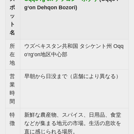
ポ
g‘on Dehqon Bozori)
ッ
ト
名
所
ウズベキスタン共和国 タシケント州 Oqq
在
o‘rg‘on地区中心部
地
営
早朝から日没まで（店舗により異なる）
業
時
間
特
新鮮な農産物、スパイス、日用品、食堂
徴
などが集まる地元の市場。生活の息吹を
直に感じられる場所。