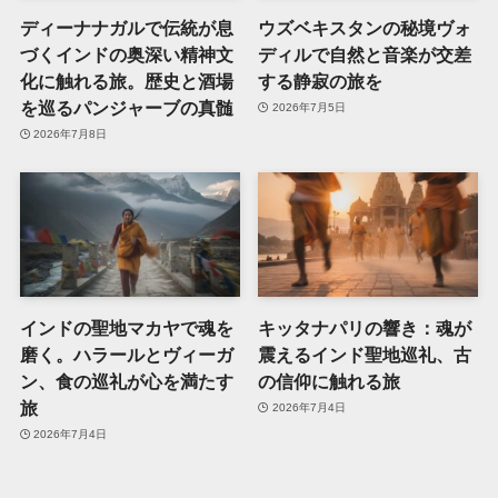
ディーナナガルで伝統が息
ウズベキスタンの秘境ヴォ
づくインドの奥深い精神文
ディルで自然と音楽が交差
化に触れる旅。歴史と酒場
する静寂の旅を
を巡るパンジャーブの真髄
2026年7月5日
2026年7月8日
インドの聖地マカヤで魂を
キッタナパリの響き：魂が
磨く。ハラールとヴィーガ
震えるインド聖地巡礼、古
ン、食の巡礼が心を満たす
の信仰に触れる旅
旅
2026年7月4日
2026年7月4日