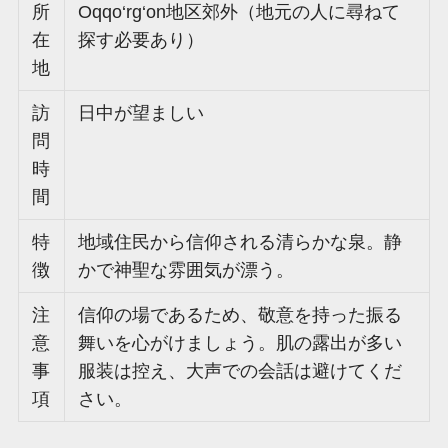
所
Oqqo‘rg‘on地区郊外（地元の人に尋ねて
在
探す必要あり）
地
訪
日中が望ましい
問
時
間
特
地域住民から信仰される清らかな泉。静
徴
かで神聖な雰囲気が漂う。
注
信仰の場であるため、敬意を持った振る
意
舞いを心がけましょう。肌の露出が多い
事
服装は控え、大声での会話は避けてくだ
項
さい。