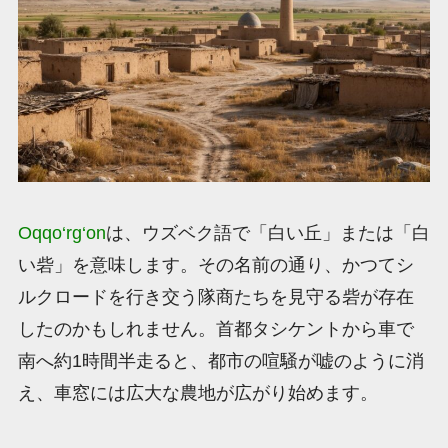
Oqqo‘rg‘on
は、ウズベク語で「白い丘」または「白
い砦」を意味します。その名前の通り、かつてシ
ルクロードを行き交う隊商たちを見守る砦が存在
したのかもしれません。首都タシケントから車で
南へ約1時間半走ると、都市の喧騒が嘘のように消
え、車窓には広大な農地が広がり始めます。