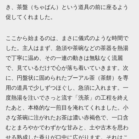
き、茶盤（ちゃばん）という道具の前に座るよう
促してくれました。
ここから始まるのは、まさに儀式のような時間で
した。主人はまず、急須や茶碗などの茶器を熱湯
で丁寧に温め、その一連の動きは無駄なく流麗
で、見ているだけで心が落ち着いていきます。次
に、円盤状に固められたプーアル茶（茶餅）を専
用の道具で少しずつほぐし、急須に入れます。一
度熱湯を注いでさっと流す「洗茶」の工程を終え
たあと、本格的な一煎目を淹れてくれました。小
さな茶碗に注がれたお茶は濃い赤褐色で、一口含
むとまろやかでわずかな甘みと、土や古木を思わ
せる熟成した香りが口中に広がります。それはこ