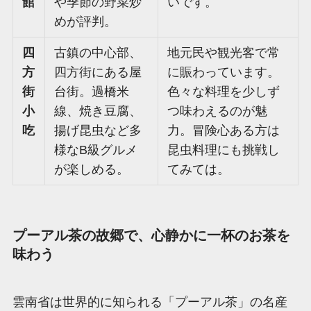
館
や季節の野菜炒
いです。
めが評判。
四
古鎮の中心部、
地元民や観光客で常
方
四方街にある屋
に賑わっています。
街
台街。過橋米
色々な料理を少しず
小
線、焼き豆腐、
つ味わえるのが魅
吃
揚げ昆虫など多
力。冒険心ある方は
様なB級グルメ
昆虫料理にも挑戦し
が楽しめる。
てみては。
プーアル茶の故郷で、心静かに一杯のお茶を
味わう
雲南省は世界的に知られる「プーアル茶」の名産