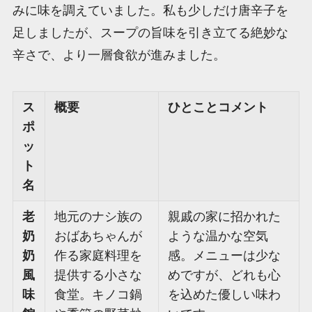
みに味を調えていました。私も少しだけ唐辛子を
足しましたが、スープの旨味を引き立てる絶妙な
辛さで、より一層食欲が進みました。
ス
概要
ひとことコメント
ポ
ッ
ト
名
老
地元のナシ族の
親戚の家に招かれた
奶
おばあちゃんが
ような温かな空気
奶
作る家庭料理を
感。メニューは少な
風
提供する小さな
めですが、どれも心
味
食堂。キノコ鍋
を込めた優しい味わ