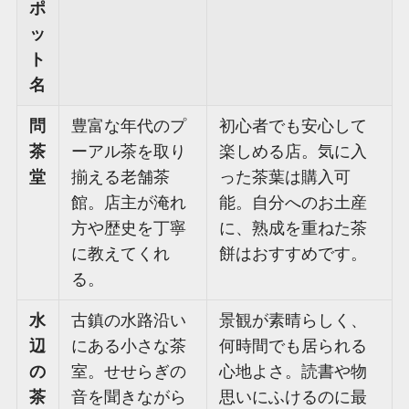
ポ
ッ
ト
名
問
豊富な年代のプ
初心者でも安心して
茶
ーアル茶を取り
楽しめる店。気に入
堂
揃える老舗茶
った茶葉は購入可
館。店主が淹れ
能。自分へのお土産
方や歴史を丁寧
に、熟成を重ねた茶
に教えてくれ
餅はおすすめです。
る。
水
古鎮の水路沿い
景観が素晴らしく、
辺
にある小さな茶
何時間でも居られる
の
室。せせらぎの
心地よさ。読書や物
茶
音を聞きながら
思いにふけるのに最