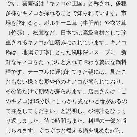
です。雲南省は「キノコの王国」と称され、多種
多様なキノコが採れることで知られています。市
場を訪れると、ポルチーニ茸（牛肝菌）や衣笠茸
（竹荪）、松茸など、日本では高級食材として珍
重されるキノコが山積みにされています。キノコ
鍋は、地鶏で丁寧にとった滋味深いスープに、新
鮮なキノコをたっぷりと入れて味わう贅沢な鍋料
理です。テーブルに運ばれてきた鍋には、見たこ
ともない様々な形や色のキノコが盛られており、
その姿だけで期待が膨らみます。店員さんは「こ
のキノコは15分以上しっかり煮ないと毒があるの
で注意してください」と説明し、砂時計をひっく
り返しました。待つ時間もまた、料理の一部と感
じられます。ぐつぐつと煮える鍋を眺めながら、