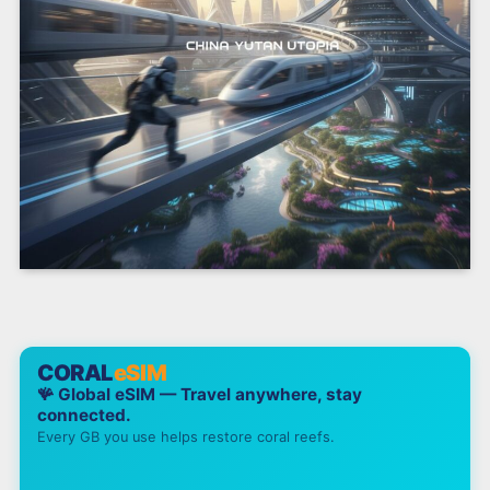
CORAL
eSIM
🪸 Global eSIM — Travel anywhere, stay
connected.
Every GB you use helps restore coral reefs.