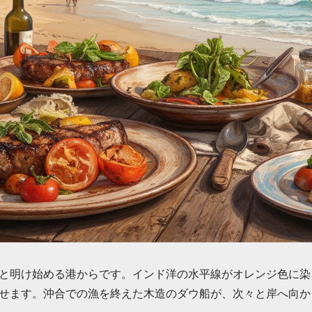
と明け始める港からです。インド洋の水平線がオレンジ色に染
せます。沖合での漁を終えた木造のダウ船が、次々と岸へ向か