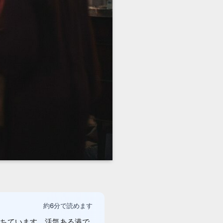
約6分で読めます
ちています。活気ある港で