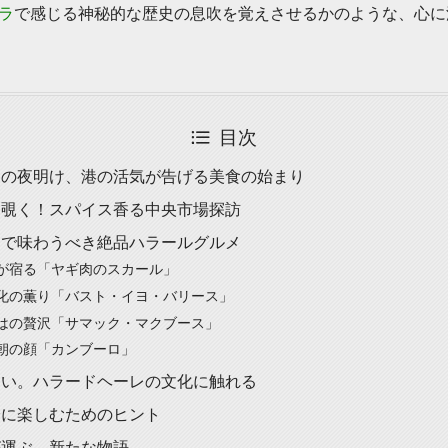
ラ
で感じる神秘的な歴史の息吹を覚えさせるかのような、心に
目次
レの夜明け、港の活気が告げる美食の始まり
を覗く！スパイス香る中央市場探訪
レで味わうべき絶品ハラールグルメ
が宿る「ヤギ肉のスカール」
化の薫り「バスト・イヨ・バリース」
はの贅沢「サマック・マクブース」
朝の顔「カンブーロ」
ない。ハラードヘーレの文化に触れる
全に楽しむためのヒント
が運ぶ、新たな物語