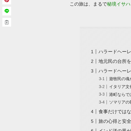
この旅は、まるで
秘境イサハ
ハラードヘー
地元民の台所
ハラードヘー
遊牧民の魂
イタリア文
港町ならで
ソマリアの
食事だけでは
旅の心得と安
インド洋の風