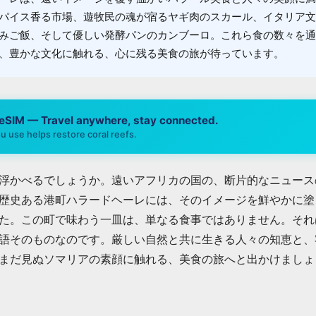
パイス香る市場、遊牧民の魂が宿るヤギ肉のスカール、イタリア文
みご飯、そして優しい発酵パンのカンブーロ。これら食の数々を通
、豊かな文化に触れる、心に残る美食の旅が待っています。
 eSIM — Travel anywhere, stay connected.
u use helps restore coral reefs.
浮かべるでしょうか。遠いアフリカの国の、断片的なニュース
歴史ある港町ハラードヘーレには、そのイメージを鮮やかに塗
た。この町で味わう一皿は、単なる食事ではありません。それ
語そのものなのです。厳しい自然と共に生きる人々の知恵と、
まだ見ぬソマリアの素顔に触れる、美食の旅へと出かけましょ