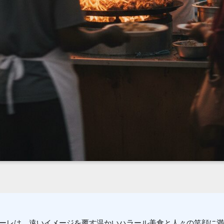
ーレは、遠いイメージを覆す温かいハラール美食と人々の笑顔に満