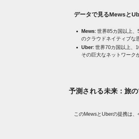
データで見るMewsとU
Mews
: 世界85カ国以
のクラウドネイティブな
Uber
: 世界70カ国以上
その巨大なネットワーク
予測される未来：旅の
このMewsとUberの提携