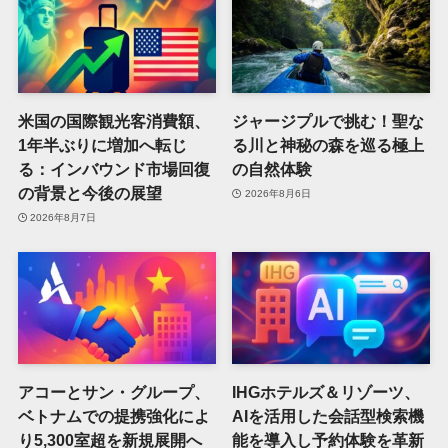
米国の国際観光客消費額、
ジャージプルで挑む！聖な
1年半ぶりに増加へ転じ
る川と神秘の森を巡る極上
る：インバウンド市場回復
の自然体験
の背景と今後の展望
2026年8月6日
2026年8月7日
アコーとサン・グループ、
IHGホテルズ＆リゾーツ、
ベトナムでの提携強化によ
AIを活用した会話型検索機
り5,300室超を新規展開へ
能を導入し予約体験を革新