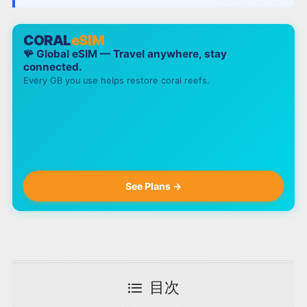
CORAL
eSIM
🪸 Global eSIM — Travel anywhere, stay
connected.
Every GB you use helps restore coral reefs.
See Plans →
目次