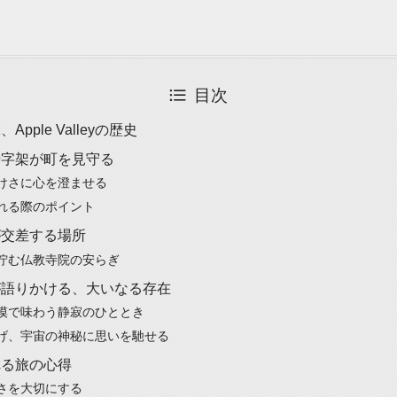
目次
pple Valleyの歴史
十字架が町を見守る
けさに心を澄ませる
れる際のポイント
が交差する場所
佇む仏教寺院の安らぎ
が語りかける、大いなる存在
漠で味わう静寂のひととき
げ、宇宙の神秘に思いを馳せる
れる旅の心得
さを大切にする