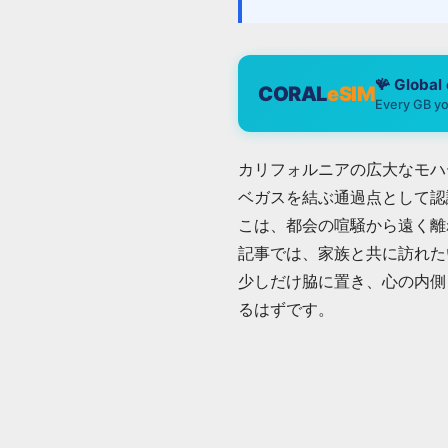
🪸 Global
CORAL
eSIM
Every GB yo
カリフォルニアの広大なモハー
ベガスを結ぶ通過点として認
こは、都会の喧騒から遠く離
記事では、家族と共に訪れたい
少しだけ脇に置き、心の内側
るはずです。