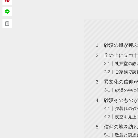
砂漠の風が運ぶ、A
丘の上に立つ
礼拝堂の静
ご家族で訪
異文化の信仰
砂漠の中に
砂漠そのもの
夕暮れの砂
夜空を見上
信仰の地を訪
敬意と謙虚