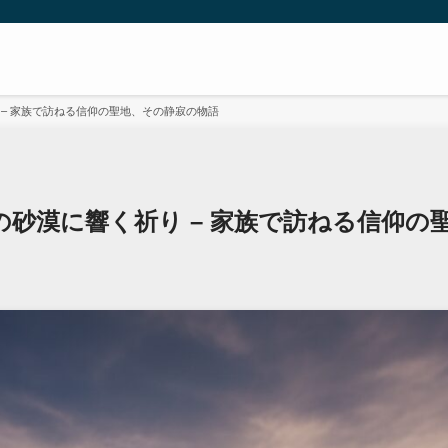
響く祈り – 家族で訪ねる信仰の聖地、その静寂の物語
alleyの砂漠に響く祈り – 家族で訪ねる信