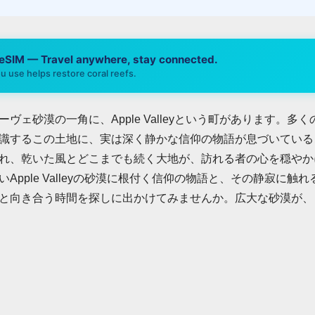
 eSIM — Travel anywhere, stay connected.
u use helps restore coral reefs.
ヴェ砂漠の一角に、Apple Valleyという町があります。多
識するこの土地に、実は深く静かな信仰の物語が息づいている
れ、乾いた風とどこまでも続く大地が、訪れる者の心を穏やか
Apple Valleyの砂漠に根付く信仰の物語と、その静寂に触
と向き合う時間を探しに出かけてみませんか。広大な砂漠が、