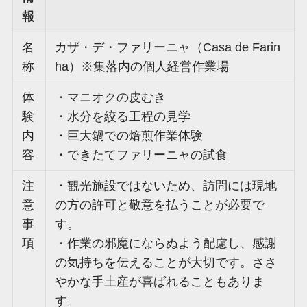
報
名
カザ・デ・ファリーニャ（Casa de Farin
称
ha）※集落内の個人経営作業場
体
・マニオクの皮むき
験
・水分を絞る工程の見学
内
・巨大鍋での焙煎作業体験
容
・できたてファリーニャの試食
注
・観光施設ではないため、訪問には現地
意
の方の許可と敬意を払うことが必要で
事
す。
項
・作業の邪魔にならぬよう配慮し、感謝
の気持ちを伝えることが大切です。ささ
やかな手土産が喜ばれることもありま
す。