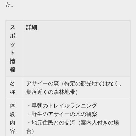
た。
ス
詳細
ポ
ッ
ト
情
報
名
アサイーの森（特定の観光地ではなく、
称
集落近くの森林地帯）
体
・早朝のトレイルランニング
験
・野生のアサイーの木の観察
内
・地元住民との交流（案内人付きの場
容
合）