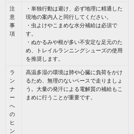
注
・単独行動は避け、必ず地理に精通した
意
現地の案内人と同行してください。
事
・虫よけやこまめな水分補給は必須で
項
す。
・ぬかるみや根が多い不安定な足元のた
め、トレイルランニングシューズの使用
を推奨します。
ラ
高温多湿の環境は肺や心臓に負荷をかけ
ン
るため、無理のないペースで走りましょ
ナ
う。大量の発汗による電解質の補給もこ
ー
まめに行うことが重要です。
へ
の
ヒ
ン