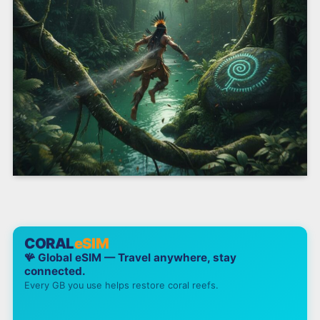
CORAL
eSIM
🪸 Global eSIM — Travel anywhere, stay
connected.
Every GB you use helps restore coral reefs.