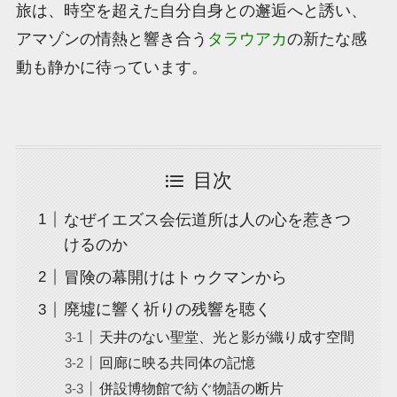
旅は、時空を超えた自分自身との邂逅へと誘い、
アマゾンの情熱と響き合う
タラウアカ
の新たな感
動も静かに待っています。
目次
なぜイエズス会伝道所は人の心を惹きつ
けるのか
冒険の幕開けはトゥクマンから
廃墟に響く祈りの残響を聴く
天井のない聖堂、光と影が織り成す空間
回廊に映る共同体の記憶
併設博物館で紡ぐ物語の断片