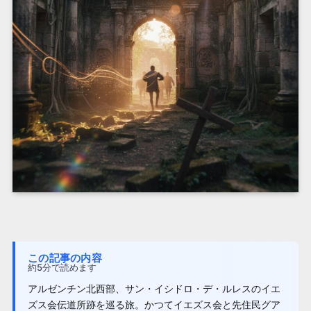
この記事の内容
約5分で読めます
アルゼンチン北西部、サン・イシドロ・デ・ルレスのイエ
ズス会伝道所跡を巡る旅。かつてイエズス会と先住民グア