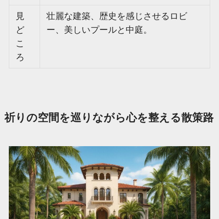
見
壮麗な建築、歴史を感じさせるロビ
ど
ー、美しいプールと中庭。
こ
ろ
祈りの空間を巡りながら心を整える散策路