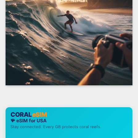
CORAL
eSIM
🪸 eSIM for
USA
Stay connected. Every GB protects coral reefs.