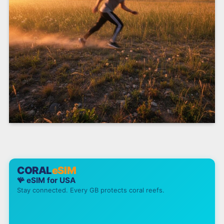
CORAL
eSIM
🪸 eSIM for
USA
Stay connected. Every GB protects coral reefs.