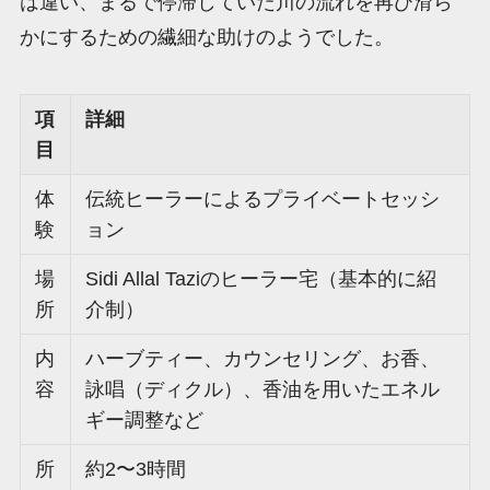
は違い、まるで停滞していた川の流れを再び滑ら
かにするための繊細な助けのようでした。
項
詳細
目
体
伝統ヒーラーによるプライベートセッシ
験
ョン
場
Sidi Allal Taziのヒーラー宅（基本的に紹
所
介制）
内
ハーブティー、カウンセリング、お香、
容
詠唱（ディクル）、香油を用いたエネル
ギー調整など
所
約2〜3時間