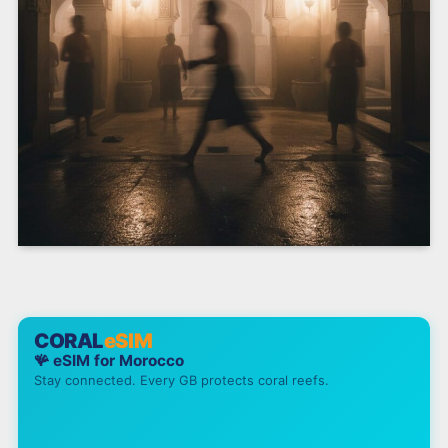
CORAL
eSIM
🪸 eSIM for
Morocco
Stay connected. Every GB protects coral reefs.