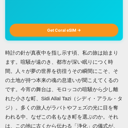
Get Coral eSIM →
時計の針が真夜中を指し示す頃、私の旅は始まり
ます。喧騒が遠のき、都市が深い眠りにつく時
間。人々が夢の世界を彷徨うその瞬間にこそ、そ
の土地が持つ本来の魂の息遣いが聞こえてくるの
です。今宵の舞台は、モロッコの喧騒から少し離
れた小さな町、Sidi Allal Tazi（シディ・アラル・タ
ジ）。多くの旅人がラバトやフェズの光に目を奪
われる中、なぜこの名もなき町を選ぶのか。それ
は、この地に古くから伝わる「浄化」の儀式が、