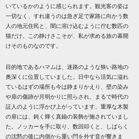
いているかのように感じられます。観光客の姿は
一切なく、すれ違うのは急ぎ足で家路に向かう数
人の地元住民と、闇に溶け込むように佇む数匹の
猫だけ。この静けさこそが、私が求める旅の幕開
けそのものなのです。
目的地であるハマムは、迷路のような狭い路地の
奥深くに位置していました。日中なら活気に溢れ
ているはずの場所も今は静まりかえり、壁の染み
や扉の傷跡が月明かりに照らされ、まるで時代の
証人のように浮かび上がっています。重厚な木製
の扉には、鈍く輝く真鍮の装飾が施されていまし
た。ノッカーを手に取り、数回叩くと、しばらく
の沈黙の後に内側から重い閂を外す音が響きま