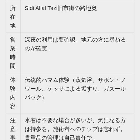
所
Sidi Allal Tazi旧市街の路地奥
在
地
営
深夜の利用は要確認。地元の方に尋ねる
業
のが確実。
時
間
体
伝統的ハマム体験（蒸気浴、サボン・ノ
験
ワール、ケッサによる垢すり、ガスール
内
パック）
容
注
水着は不要な場合が多いが、気になる方
意
は持参を。施術者へのチップは忘れず。
事
貴重品の管理は自己責任で。