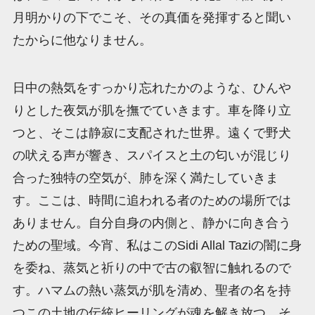
月明かりの下でこそ、その真価を発揮すると聞い
たからに他なりません。
日中の熱気をすっかり忘れたかのような、ひんや
りとした夜気が肌を撫でていきます。車を降り立
つと、そこは静寂に支配された世界。遠くで野犬
の吠える声が響き、スパイスと土の匂いが混じり
合った独特の空気が、肺を深く満たしていきま
す。ここは、時間に追われる者のための場所では
ありません。自分自身の内側と、静かに向き合う
ための聖域。今宵、私はこのSidi Allal Taziの闇に身
を委ね、蒸気と祈りの中で古の叡智に触れるので
す。ハマムの熱い蒸気が肌を清め、聖者の名を持
つこの土地の伝統ヒーリングが魂を解き放つ。そ