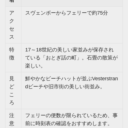
ア
スヴェンボーからフェリーで約75分
ク
セ
ス
特
17～18世紀の美しい家並みが保存され
徴
ている「おとぎ話の町」。石畳の散策が
楽しい。
見
鮮やかなビーチハットが並ぶVesterstran
ど
dビーチや旧市街の美しい街並み。
こ
ろ
注
フェリーの便数が限られているため、事
意
前に時刻表の確認をおすすめします。