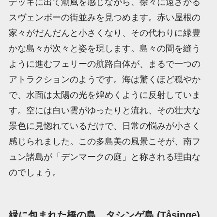
デッキに出て潮風を感じながら、徐々に遠ざかる
スヴェンボーの街並みを見つめます。赤い屋根の
家々がだんだんと小さくなり、その代わりに緑豊
かな島々が次々と姿を現します。島々の間を縫う
ように進むフェリーの航路自体が、まるで一つの
アトラクションのようです。海は驚くほど穏やか
で、水面は太陽の光を煌めくように反射していま
す。空には白い雲がゆったりと流れ、その壮大な
景色に見惚れているだけで、日常の悩みが小さく
感じられました。この多島美の風景こそが、南フ
ュン諸島が「デンマークの庭」と称される理由な
のでしょう。
緑に包まれた橋の島、タシンゲ島 (Tåsinge)