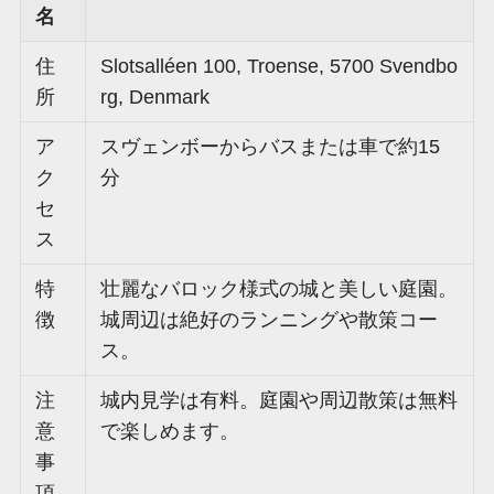
名
住
Slotsalléen 100, Troense, 5700 Svendbo
所
rg, Denmark
ア
スヴェンボーからバスまたは車で約15
ク
分
セ
ス
特
壮麗なバロック様式の城と美しい庭園。
徴
城周辺は絶好のランニングや散策コー
ス。
注
城内見学は有料。庭園や周辺散策は無料
意
で楽しめます。
事
項