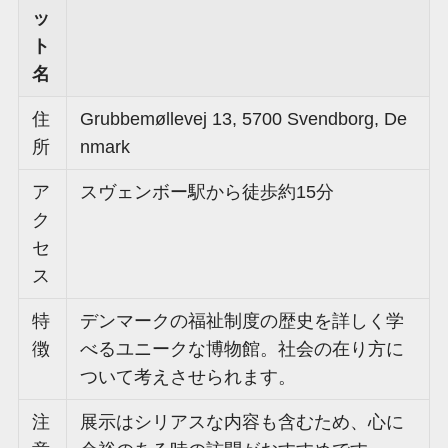
ッ
ト
名
住
Grubbemøllevej 13, 5700 Svendborg, De
所
nmark
ア
スヴェンボー駅から徒歩約15分
ク
セ
ス
特
デンマークの福祉制度の歴史を詳しく学
徴
べるユニークな博物館。社会の在り方に
ついて考えさせられます。
注
展示はシリアスな内容も含むため、心に