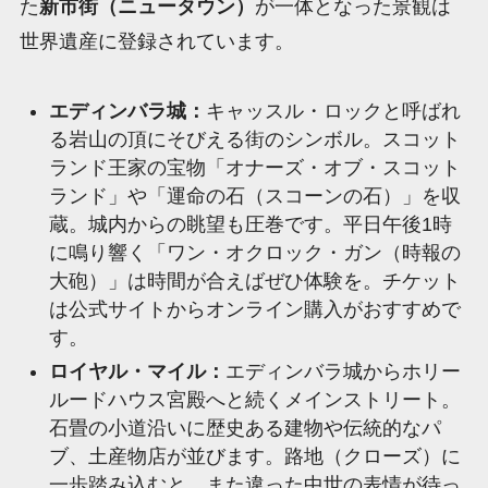
た
新市街（ニュータウン）
が一体となった景観は
世界遺産に登録されています。
エディンバラ城：
キャッスル・ロックと呼ばれ
る岩山の頂にそびえる街のシンボル。スコット
ランド王家の宝物「オナーズ・オブ・スコット
ランド」や「運命の石（スコーンの石）」を収
蔵。城内からの眺望も圧巻です。平日午後1時
に鳴り響く「ワン・オクロック・ガン（時報の
大砲）」は時間が合えばぜひ体験を。チケット
は公式サイトからオンライン購入がおすすめで
す。
ロイヤル・マイル：
エディンバラ城からホリー
ルードハウス宮殿へと続くメインストリート。
石畳の小道沿いに歴史ある建物や伝統的なパ
ブ、土産物店が並びます。路地（クローズ）に
一歩踏み込むと、また違った中世の表情が待っ