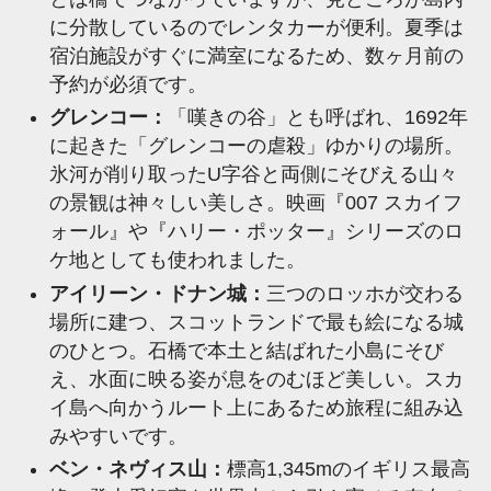
に分散しているのでレンタカーが便利。夏季は
宿泊施設がすぐに満室になるため、数ヶ月前の
予約が必須です。
グレンコー：
「嘆きの谷」とも呼ばれ、1692年
に起きた「グレンコーの虐殺」ゆかりの場所。
氷河が削り取ったU字谷と両側にそびえる山々
の景観は神々しい美しさ。映画『007 スカイフ
ォール』や『ハリー・ポッター』シリーズのロ
ケ地としても使われました。
アイリーン・ドナン城：
三つのロッホが交わる
場所に建つ、スコットランドで最も絵になる城
のひとつ。石橋で本土と結ばれた小島にそび
え、水面に映る姿が息をのむほど美しい。スカ
イ島へ向かうルート上にあるため旅程に組み込
みやすいです。
ベン・ネヴィス山：
標高1,345mのイギリス最高