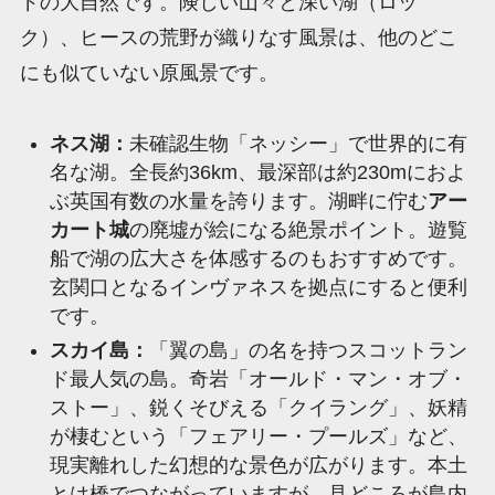
ドの大自然です。険しい山々と深い湖（ロッ
ク）、ヒースの荒野が織りなす風景は、他のどこ
にも似ていない原風景です。
ネス湖：
未確認生物「ネッシー」で世界的に有
名な湖。全長約36km、最深部は約230mにおよ
ぶ英国有数の水量を誇ります。湖畔に佇む
アー
カート城
の廃墟が絵になる絶景ポイント。遊覧
船で湖の広大さを体感するのもおすすめです。
玄関口となるインヴァネスを拠点にすると便利
です。
スカイ島：
「翼の島」の名を持つスコットラン
ド最人気の島。奇岩「オールド・マン・オブ・
ストー」、鋭くそびえる「クイラング」、妖精
が棲むという「フェアリー・プールズ」など、
現実離れした幻想的な景色が広がります。本土
とは橋でつながっていますが、見どころが島内