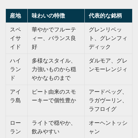
産地
味わいの特徴
代表的な銘柄
スペ
華やかでフルーテ
グレンリベッ
イサ
ィー、バランス良
ト、グレンフィ
イド
好
ディック
ハイ
多様なスタイル、
ダルモア、グレ
ラン
力強いものから穏
ンモーレンジィ
ド
やかなものまで
アイ
ピート由来のスモ
アードベッグ、
ラ島
ーキーで個性豊か
ラガヴーリン、
ラフロイグ
ロー
ライトで穏やか、
オーヘントッシ
ラン
飲みやすい
ャン