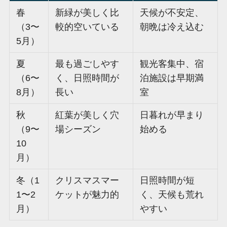
春
新緑が美しく比
天候が不安定、
（3〜
較的空いている
朝晩は冷え込む
5月）
夏
最も過ごしやす
観光客集中、宿
（6〜
く、日照時間が
泊施設は早期満
8月）
長い
室
秋
紅葉が美しく穴
日暮れが早まり
（9〜
場シーズン
始める
10
月）
冬（1
クリスマスマー
日照時間が短
1〜2
ケットが魅力的
く、天候も荒れ
月）
やすい