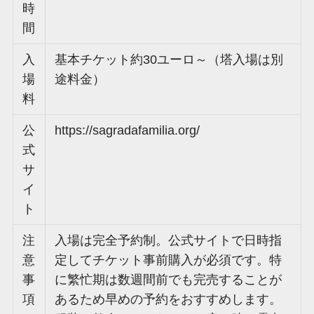
時
間
入
基本チケット約30ユーロ～（塔入場は別
場
途料金）
料
公
https://sagradafamilia.org/
式
サ
イ
ト
注
入場は完全予約制。公式サイトで日時指
意
定してチケット事前購入が必須です。特
事
に繁忙期は数週間前でも完売することが
項
あるため早めの予約をおすすめします。