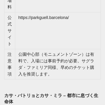
場
料
公
https://parkguell.barcelona/
式
サ
イ
ト
注
公園中心部（モニュメントゾーン）は有
意
料で、入場には事前予約が必要。サグラ
事
ダ・ファミリア同様、早めのチケット購
項
入を推奨します。
カサ・バトリョとカサ・ミラ – 都市に息づく生
命体