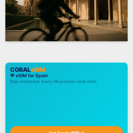
CORAL
eSIM
🪸 eSIM for
Spain
Stay connected. Every GB protects coral reefs.
Get Coral eSIM →