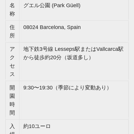
名
グエル公園 (Park Güell)
称
住
08024 Barcelona, Spain
所
ア
地下鉄3号線 Lesseps駅またはVallcarca駅
ク
から徒歩約20分（坂道多し）
セ
ス
開
9:30〜19:30（季節により変動あり）
園
時
間
入
約10ユーロ