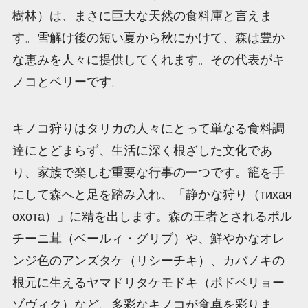
樹林）は、まさに巨大な天然の食料庫と言えま
す。雪解け後の短い夏から秋にかけて、森は豊か
な恵みを人々に提供してくれます。その代表がキ
ノコとベリーです。
キノコ狩りはタリカの人々にとって単なる食料調
達にとどまらず、生活に深く根ざした文化であ
り、家族で楽しむ重要な行事の一つです。籠を手
にして森へと足を踏み入れ、「静かな狩り（тихая
охота）」に精を出します。森の王者とされるポル
チーニ茸（ベールィ・グリブ）や、鮮やかなオレ
ンジ色のアンズタケ（リシーチキ）、カバノキの
根元に生えるヤマドリタケモドキ（ポドベリョー
ゾヴィク）など、多彩なキノコが食卓を彩りま