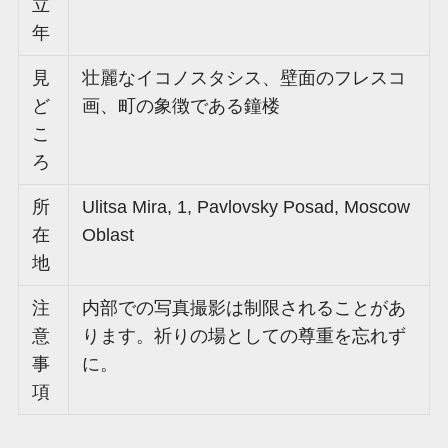
立
年
見
壮麗なイコノスタシス、壁面のフレスコ
ど
画、町の象徴である鐘楼
こ
ろ
所
Ulitsa Mira, 1, Pavlovsky Posad, Moscow
在
Oblast
地
注
内部での写真撮影は制限されることがあ
意
ります。祈りの場としての尊重を忘れず
事
に。
項