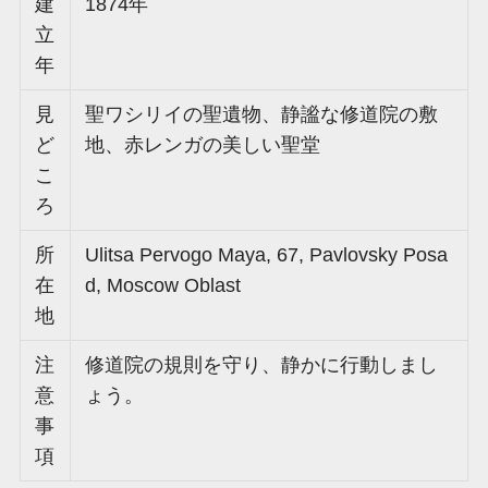
建
1874年
立
年
見
聖ワシリイの聖遺物、静謐な修道院の敷
ど
地、赤レンガの美しい聖堂
こ
ろ
所
Ulitsa Pervogo Maya, 67, Pavlovsky Posa
在
d, Moscow Oblast
地
注
修道院の規則を守り、静かに行動しまし
意
ょう。
事
項