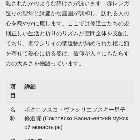
離されたかのような静けさが漂います。赤レンガ
造りの聖堂と緑豊かな庭園が調和し、訪れる人の
心を穏やかに癒します。ここでは修道士たちの規
則正しい生活と祈りのリズムが空間全体を支配し
ており、聖ワシリイの聖遺物が納められた棺に額
を寄せて熱心に祈る姿は、信仰が人々にもたらす
力の大きさを物語っています。
項
詳細
目
名
ポクロフスコ・ヴァシリエフスキー男子
称
修道院 (Покровско-Васильевский мужск
ой монастырь)