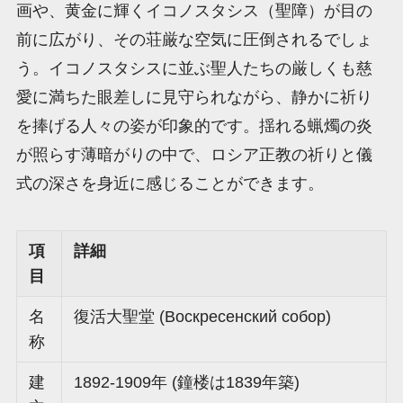
画や、黄金に輝くイコノスタシス（聖障）が目の
前に広がり、その荘厳な空気に圧倒されるでしょ
う。イコノスタシスに並ぶ聖人たちの厳しくも慈
愛に満ちた眼差しに見守られながら、静かに祈り
を捧げる人々の姿が印象的です。揺れる蝋燭の炎
が照らす薄暗がりの中で、ロシア正教の祈りと儀
式の深さを身近に感じることができます。
項
詳細
目
名
復活大聖堂 (Воскресенский собор)
称
建
1892-1909年 (鐘楼は1839年築)