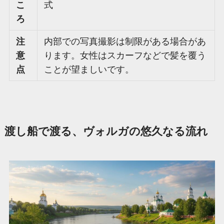
こ
式
ろ
注
内部での写真撮影は制限がある場合があ
意
ります。女性はスカーフなどで髪を覆う
点
ことが望ましいです。
渡し船で渡る、ヴォルガの悠久なる流れ