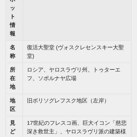
ッ
ト
情
報
名
復活大聖堂 (ヴォスクレセンスキー大聖
称
堂)
所
ロシア、ヤロスラヴリ州、トゥターエ
在
フ、ソボルナヤ広場
地
地
旧ボリソグレフスク地区（左岸）
区
見
17世紀のフレスコ画、巨大イコン「慈悲
ど
深き救世主」、ヤロスラヴリ派の建築様