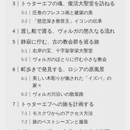
トゥターエフの魂、復活大聖堂を訪ねる
圧巻のフレスコ画と建築の美
「慈悲深き救世主」イコンの伝承
渡し船で渡る、ヴォルガの悠久なる流れ
静寂に佇む、古の教会群を巡る旅
右岸の宝、十字架挙栄大聖堂
ヴォルガのほとりに佇む小さな教会
町歩きで発見する、ロシアの原風景
美しい木彫りが施された「イズバ」の
家々
ヴォルガ川沿いの散策路
トゥターエフへの旅を計画する
モスクワからのアクセス方法
旅のベストシーズンと服装