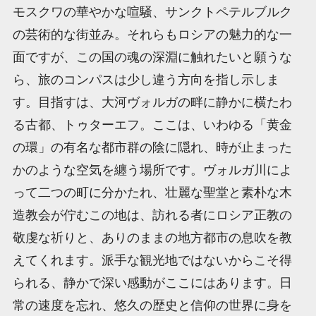
モスクワの華やかな喧騒、サンクトペテルブルク
の芸術的な街並み。それらもロシアの魅力的な一
面ですが、この国の魂の深淵に触れたいと願うな
ら、旅のコンパスは少し違う方向を指し示しま
す。目指すは、大河ヴォルガの畔に静かに横たわ
る古都、トゥターエフ。ここは、いわゆる「黄金
の環」の有名な都市群の陰に隠れ、時が止まった
かのような空気を纏う場所です。ヴォルガ川によ
って二つの町に分かたれ、壮麗な聖堂と素朴な木
造教会が佇むこの地は、訪れる者にロシア正教の
敬虔な祈りと、ありのままの地方都市の息吹を教
えてくれます。派手な観光地ではないからこそ得
られる、静かで深い感動がここにはあります。日
常の速度を忘れ、悠久の歴史と信仰の世界に身を