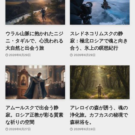
ウラル山脈に抱かれたニジ
スレドネコリムスクの静
ニ・タギルで、心洗われる
寂：極北ロシアで魂と向き
大自然と出会う旅
合う、氷上の瞑想紀行
2026年6月29日
2026年6月29日
アムールスクで出会う静
アレロイの森が誘う、魂の
寂。ロシア正教が彩る質素
浄化旅。カフカスの秘境で
な祈りの空間
森林浴を。
2026年6月27日
2026年6月19日