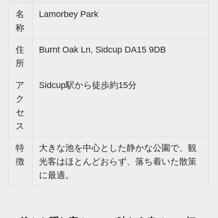
名
Lamorbey Park
称
住
Burnt Oak Ln, Sidcup DA15 9DB
所
ア
Sidcup駅から徒歩約15分
ク
セ
ス
特
大きな池を中心とした静かな公園で、観
徴
光客はほとんどおらず、落ち着いた散策
に最適。