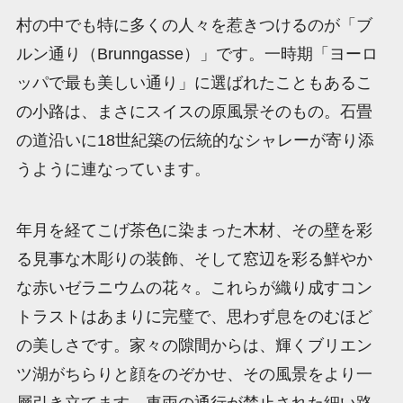
村の中でも特に多くの人々を惹きつけるのが「ブ
ルン通り（Brunngasse）」です。一時期「ヨーロ
ッパで最も美しい通り」に選ばれたこともあるこ
の小路は、まさにスイスの原風景そのもの。石畳
の道沿いに18世紀築の伝統的なシャレーが寄り添
うように連なっています。
年月を経てこげ茶色に染まった木材、その壁を彩
る見事な木彫りの装飾、そして窓辺を彩る鮮やか
な赤いゼラニウムの花々。これらが織り成すコン
トラストはあまりに完璧で、思わず息をのむほど
の美しさです。家々の隙間からは、輝くブリエン
ツ湖がちらりと顔をのぞかせ、その風景をより一
層引き立てます。車両の通行が禁止された細い路