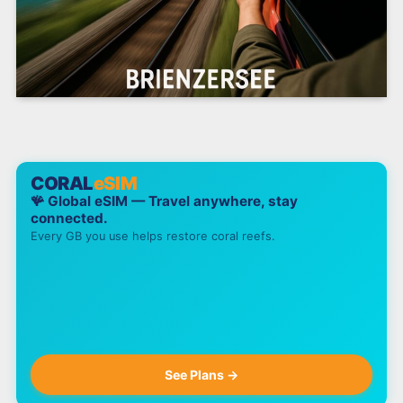
CORAL
eSIM
🪸 Global eSIM — Travel anywhere, stay
connected.
Every GB you use helps restore coral reefs.
See Plans →