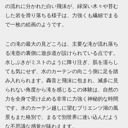
の流れに分かれた白い飛沫が、緑深い木々や苔む
した岩を滑り落ちる様子は、力強くも繊細でまる
で一枚の絵画のようです。
この滝の最大の見どころは、主要な滝が流れ落ち
る滝壺の裏側に遊歩道が設けられている点です。
水しぶきがミストのように降り注ぎ、肌を濡らし
ても気にせず、水のカーテンの向こう側に足を踏
み入れられます。轟音と飛沫に包まれ、滅多に見
られない角度から滝を感じるこの体験は、自然の
力を全身で受け止める非常に力強く神秘的な時間
です。水のカーテン越しに望むブリエンツ湖の風
景もまた格別で、まるで別世界に迷い込んだよう
な不思議な感覚が味わえます。