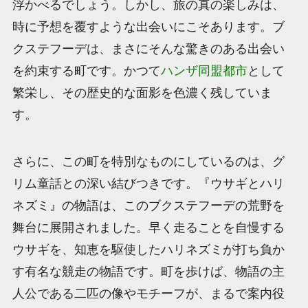
浮かべるでしょう。しかし、旅の真の楽しみは、
時に予想を覆すような出会いにこそあります。ブ
クステフーデは、まさにそんな驚きのある出会い
を約束する町です。かつて
ハンザ同盟都市
として
繁栄し、その歴史的な面影を色濃く残していま
す。
さらに、この町を特別なものにしているのは、グ
リム童話との深い結びつきです。『ウサギとハリ
ネズミ』の物語は、このブクステフーデの荒野を
舞台に展開されました。早く走ることを自慢する
ウサギを、知恵を駆使したハリネズミが打ち負か
す有名な競走の物語です。町を歩けば、物語の主
人公である二匹の像やモチーフが、まるで案内役