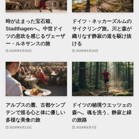
時が止まった宝石箱、
ドイツ・ネッカーズルムの
Stadthagenへ。中世ドイ
サイクリング旅。川と森が
ツの息吹を感じるヴェーザ
織りなす静寂の道を駆け抜
ー・ルネサンスの旅
ける
2026年6月26日
2026年6月20日
アルプスの麓、古都ケンプ
ドイツの秘境ウエッツェの
テンで巡る心と体に優しい
森へ。魂を洗う、静寂と緑
多様な美食の旅
の旅路
2026年6月13日
2026年6月7日