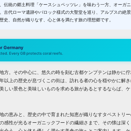
、伝統の郷土料理「ケースシュペッツレ」を味わう一方、オーガニ
。古代ローマ遺跡やバロック様式の大聖堂を巡り、アルプスの絶景
歴史、自然が織りなす、心と体を満たす旅の理想郷です。
or
Germany
ted. Every GB protects coral reefs.
地方。その中心に、悠久の時を刻む古都ケンプテンは静かに佇
年以上の歴史が息づくこの街は、訪れる者の心を穏やかに解き
美しい景色と美味しいものを求める旅があるとするならば、ケ
地の恵みと、歴史の中で育まれた知恵が織りなすタペストリー
の感性が光るオーガニックフードの繊細さまで、その懐は深く
出会う、心と体を優しく満たす美食の旅へとご案内します。ケ