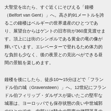
大聖堂を出たら、すぐ近くにそびえる「鐘楼
（Belfort van Gent）」へ。高さ約91メートルを誇
るこの鐘楼はベルギーの世界遺産のひとつであ
り、展望台からはゲントの旧市街が360度見渡せま
す。頂上には街のシンボルである黄金の竜の像が
輝いています。エレベーターで登れるため体力的
な負担も少なく、後の夜景との見比べができる昼
間の景観を楽しめます。
鐘楼を後にしたら、徒歩10〜15分ほどで「フラン
ドル伯の城（Gravensteen）」へ。12世紀にフラン
ドル伯フィリップ・ダルザスが築いたこの堅牢な
城塞は、ヨーロッパでも保存状態の良い中世城郭