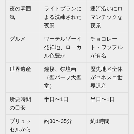
夜の雰囲
ライトプランに
運河沿いにロ
気
よる洗練された
マンチックな
夜景
夜景
グルメ
ワーテルゾーイ
チョコレー
発祥地、ローカ
ト・ワッフル
ル色豊か
が有名
世界遺産
鐘楼、祭壇画
歴史地区全体
（聖バーフ大聖
がユネスコ世
堂）
界遺産
所要時間
半日〜1日
半日〜1日
の目安
ブリュッ
約30〜35分
約1時間
セルから