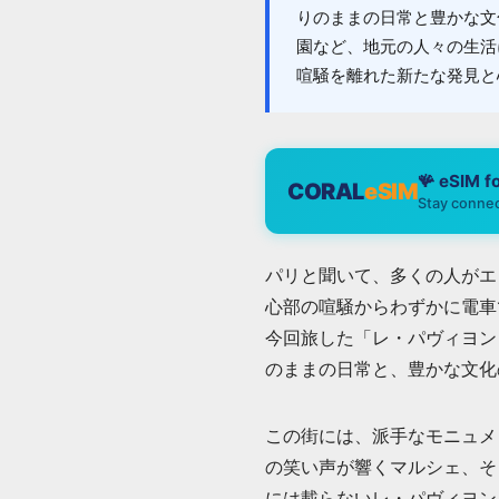
りのままの日常と豊かな文
園など、地元の人々の生活
喧騒を離れた新たな発見と
🪸 eSIM f
CORAL
eSIM
Stay connec
パリと聞いて、多くの人がエ
心部の喧騒からわずかに電車
今回旅した「レ・パヴィヨン
のままの日常と、豊かな文化
この街には、派手なモニュメ
の笑い声が響くマルシェ、そ
には載らないレ・パヴィヨン