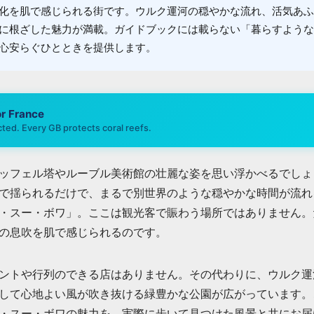
化を肌で感じられる街です。ウルク運河の穏やかな流れ、活気あふ
に根ざした魅力が満載。ガイドブックには載らない「暮らすような
心安らぐひとときを提供します。
or
France
ted. Every GB protects coral reefs.
ッフェル塔やルーブル美術館の壮麗な姿を思い浮かべるでしょ
で揺られるだけで、まるで別世界のような穏やかな時間が流れ
・スー・ボワ」。ここは観光客で賑わう場所ではありません。
の息吹を肌で感じられるのです。
ントや行列のできる店はありません。その代わりに、ウルク運
して心地よい風が吹き抜ける緑豊かな公園が広がっています。
・スー・ボワの魅力を、実際に歩いて見つけた風景と共にお届