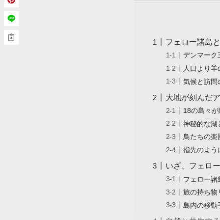
フェロー諸島
デンマーク
人口より羊
気候と訪問
大地が刻んだ
18の島々
神秘的な湖
鳥たちの楽
指先のよう
いざ、フェロ
フェロー諸
旅の持ち物
島内の移動