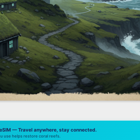
 eSIM — Travel anywhere, stay connected.
u use helps restore coral reefs.