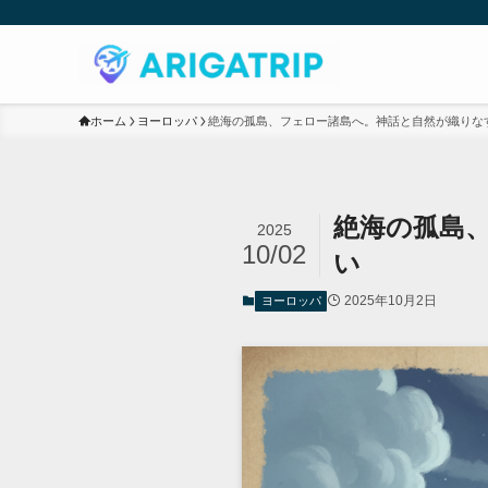
ホーム
ヨーロッパ
絶海の孤島、フェロー諸島へ。神話と自然が織りな
絶海の孤島
2025
10/02
い
2025年10月2日
ヨーロッパ