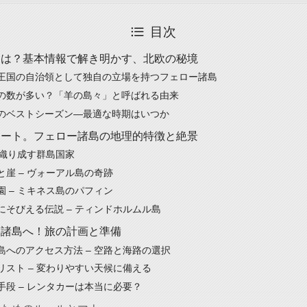
目次
とは？基本情報で解き明かす、北欧の秘境
王国の自治領として独自の立場を持つフェロー諸島
の数が多い？「羊の島々」と呼ばれる由来
のベストシーズン—最適な時期はいつか
アート。フェロー諸島の地理的特徴と絶景
が織り成す群島国家
と崖 – ヴォーアル島の奇跡
園 – ミキネス島のパフィン
にそびえる伝説 – ティンドホルムル島
ー諸島へ！旅の計画と準備
島へのアクセス方法 – 空路と海路の選択
リスト – 変わりやすい天候に備える
手段 – レンタカーは本当に必要？