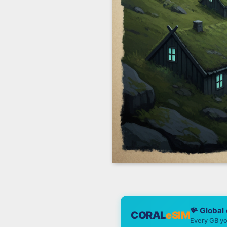
🪸 Global
CORAL
eSIM
Every GB yo