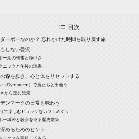
目次
ダーボーなのか？ 忘れかけた時間を取り戻す旅
何もしない贅沢
ボー湖の朝霧と静けさ
クニックと午後の読書
ーの森を歩き、心と体をリセットする
（Dyrehaven）で鹿たちと出会う
nehøjから望む絶景
、デンマークの日常を味わう
de通りで楽しむヒュッゲなカフェめぐり
ボー城跡と教会を巡る歴史散策
を深めるためのヒント
トックスを実践してみる