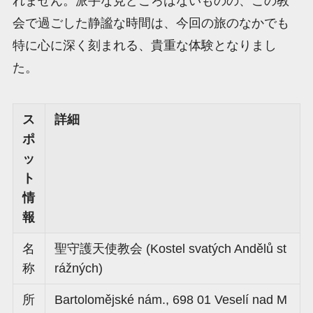
れません。派手な見どころはないものの、この教
会で過ごした静謐な時間は、今回の旅のなかでも
特に心に深く刻まれる、貴重な体験となりまし
た。
ス
詳細
ポ
ッ
ト
情
報
名
聖守護天使教会 (Kostel svatých Andělů st
称
rážných)
所
Bartolomějské nám., 698 01 Veselí nad M