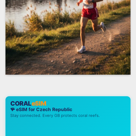
CORAL
eSIM
🪸 eSIM for
Czech Republic
Stay connected. Every GB protects coral reefs.