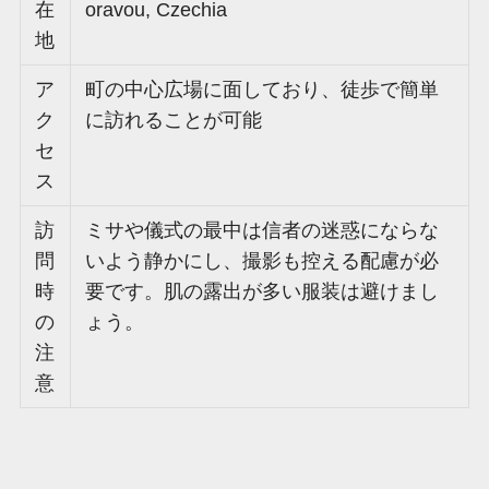
在
oravou, Czechia
地
ア
町の中心広場に面しており、徒歩で簡単
ク
に訪れることが可能
セ
ス
訪
ミサや儀式の最中は信者の迷惑にならな
問
いよう静かにし、撮影も控える配慮が必
時
要です。肌の露出が多い服装は避けまし
の
ょう。
注
意