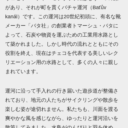
があり、それが町を貫くバチャ運河（Baťův
kanál）です。この運河は20世紀初頭に、有名な靴
メーカー「バタ社」の創業者トマーシュ・バタに
よって、石炭や物資を運ぶための工業用水路とし
て築かれました。しかし時代の流れとともにその
役割を終え、現在はチェコを代表する美しいレク
リエーション用の水路として、多くの人々に親し
まれています。
運河に沿って手入れの行き届いた遊歩道が整備さ
れており、地元の人たちがサイクリングや散歩を
楽しむ姿が途切れません。私たちも、川面を渡る
爽やかな風を感じながら、ゆったりと運河沿いを
散策してみました。水鳥がのんびりと羽を休め、