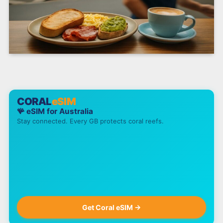
CORAL
eSIM
🪸 eSIM for
Australia
Stay connected. Every GB protects coral reefs.
Get Coral eSIM →