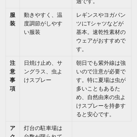
適です。
服
動きやすく、温
レギンスやヨガパン
装
度調節がしやす
ツにTシャツなどが
い服装
基本。速乾性素材の
ウェアがおすすめで
す。
注
日焼け止め、サ
朝日でも紫外線は強
意
ングラス、虫よ
いので注意が必要で
事
けスプレー
す。特に夏場は虫が
項
多いこともあるた
め、自然由来の虫よ
けスプレーを持参す
ると安心です。
ア
灯台の駐車場は
ク
台数が限られて