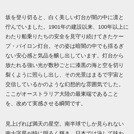
坂を登り切ると、白く美しい灯台が闇の中に凛と
佇んでいました。1901年の建設以来、100年以上に
わたり船乗りたちの安全を見守り続けてきたケー
プ・バイロン灯台。その姿は暗闇の中でも揺るぎ
ない安心感と気品を醸し出しています。灯台から
放たれる強い光が数秒ごとに漆黒の海と空を切り
裂くように照らし出し、その光景はまるで宇宙と
交信しているかのような幻想的な雰囲気でした。
ここがオーストラリア大陸の最東端であること
を、改めて実感させる瞬間です。
見上げれば満天の星空。南半球でしか見られない
南十字星が特に明るく輝き、日本では決して味わ