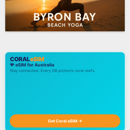
CORAL
eSIM
🪸 eSIM for
Australia
Stay connected. Every GB protects coral reefs.
Get Coral eSIM →