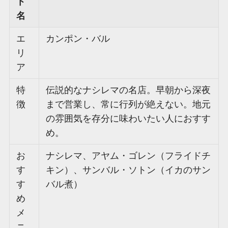
ト
名
エ
カンポン・バル
リ
ア
特
伝説的なナシレマの名店。早朝から深夜
徴
まで営業し、常に行列が絶えない。地元
の雰囲気を存分に味わいたい人におすす
め。
お
ナシレマ、アヤム・ゴレン（フライドチ
す
キン）、サンバル・ソトン（イカのサン
す
バル煮）
め
メ
ニ