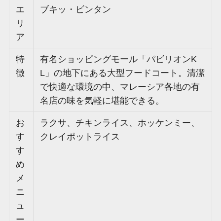
エ
ブキッ・ビンタン
リ
ア
特
有名ショッピングモール「パビリオンK
徴
L」の地下にある大型フードコート。清潔
で快適な環境の中、マレーシア各地の有
名店の味を気軽に堪能できる。
お
ラクサ、チキンライス、ホッケンミー、
す
クレイポットライス
す
め
メ
ニ
ュ
ー