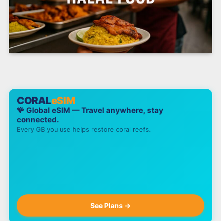
CORAL
eSIM
🪸 Global eSIM — Travel anywhere, stay
connected.
Every GB you use helps restore coral reefs.
See Plans →